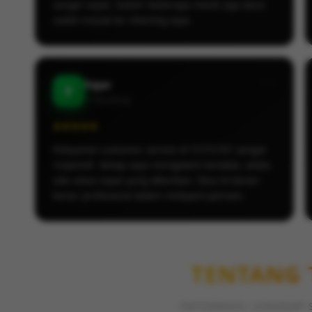
sangat cepat. Dalam beberapa menit saja dana
sudah masuk ke rekening saya.
Fajar
F
📍 Bandung
★
★
★
★
★
Pelayanan customer service di TOTO767 sangat
responsif. Setiap saya mengalami kendala, selalu
ada solusi cepat yang diberikan. Situs ini benar-
benar profesional dalam melayani pemain.
TENTANG 
INFORMASI LENGKAP 