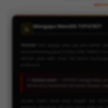
Mengapa Memilih TOTO767?
📝
Panduan lengkap untuk pemain baru dan profesion
TOTO767
hadir sebagai salah satu situs bandar slo
terus berkembang pesat di tahun 2026. Platform in
bermain yang stabil, aman, dan penuh keuntung
profesional.
💡
Tahukah Anda?
— TOTO767 menggunakan serve
99.9% untuk memastikan permainan berjalan ta
Dengan sistem server yang canggih dan min
performa permainan slot yang lancar tanpa lag. H