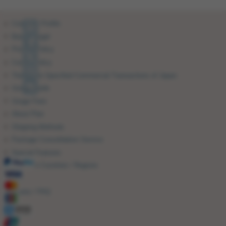
Company Profile
Bandar Togel
Facebook
Privacy Policy
X
Cookie Policy
Instagram
The Act on Specified Commercial Transactions of Japan
Discord
Usage Guide
Usage Fees
About Plan
Shipping Methods
Package Consolidation Service
Special Features
Available Countries / Regions
Slot
Inquiry / FAQ