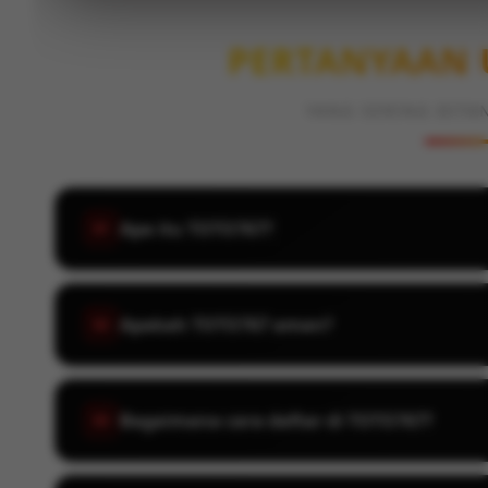
PERTANYAAN 
YANG SERING DITA
Apa itu TOTO767?
01
TOTO767 adalah situs bandar slot gacor dan to
permainan dengan sistem stabil dan peluang k
Apakah TOTO767 aman?
02
Ya, TOTO767 menggunakan sistem keamanan mo
dijamin aman tanpa risiko kebocoran.
Bagaimana cara daftar di TOTO767?
03
Pendaftaran sangat mudah, cukup isi formulir si