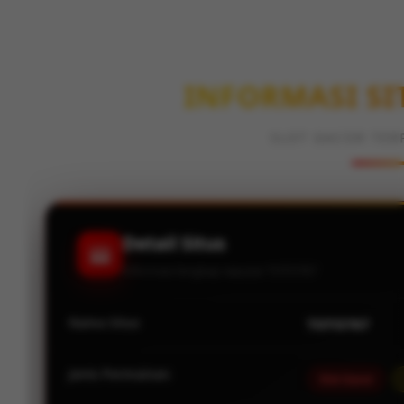
INFORMASI SI
SLOT GACOR TER
Detail Situs
🎰
Informasi lengkap seputar TOTO767
Nama Situs
TOTO767
Jenis Permainan
Slot Gacor